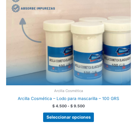
opciones
se
pueden
elegir
en
la
página
de
producto
Arcilla Cosmética
Arcilla Cosmética – Lodo para mascarilla – 100 GRS
$
4.500
-
$
9.500
Seleccionar opciones