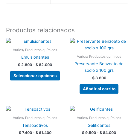
Productos relacionados
Rango
Este
de
producto
precios:
Varios/ Productos químicos
tiene
desde
Varios/ Productos químicos
Emulsionantes
$ 2.800
múltiples
Preservante Benzoato de
hasta
$
2.800
-
$
82.000
variantes.
$ 82.000
sodio x 100 grs
Las
Seleccionar opciones
$
3.600
opciones
se
Añadir al carrito
pueden
elegir
en
Rango
Rango
Este
Este
de
de
la
producto
prod
precios:
precios:
Varios/ Productos químicos
Varios/ Productos químicos
página
tiene
tiene
desde
desde
Tensoactivos
Gelificantes
de
$ 7.400
$ 9.500
múltiples
múlti
hasta
hasta
$
7.400
-
$
61.400
$
9.500
-
$
84.000
producto