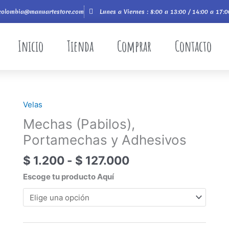
colombia@manuartestore.com
Lunes a Viernes : 8:00 a 13:00 / 14:00 a 17:0
Inicio
Tienda
Comprar
Contacto
Rango
Velas
Mechas
de
(Pabilos),
Mechas (Pabilos),
precios:
Portamechas
Portamechas y Adhesivos
desde
y
$ 1.200
Adhesivos
$
1.200
-
$
127.000
hasta
cantidad
Escoge tu producto Aquí
$ 127.000