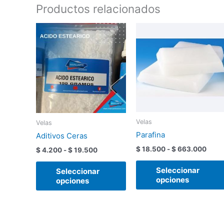
Productos relacionados
Rango
Rang
Este
de
de
producto
precios:
preci
tiene
desde
desd
$ 4.200
$ 18
múltiples
hasta
hast
variantes.
$ 19.500
$ 66
Las
opciones
se
Velas
Velas
pueden
Parafina
Aditivos Ceras
elegir
en
$
18.500
-
$
663.000
$
4.200
-
$
19.500
la
Seleccionar
Seleccionar
página
opciones
opciones
de
producto