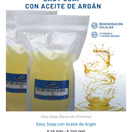
producto
precios:
tiene
desde
$ 26.500
múltiples
hasta
variantes.
$ 250.000
Las
opciones
se
pueden
elegir
en
la
página
de
producto
Easy Soap (Bases de Glicerina)
Easy Soap con Aceite de Argán
$
26.500
-
$
250.000