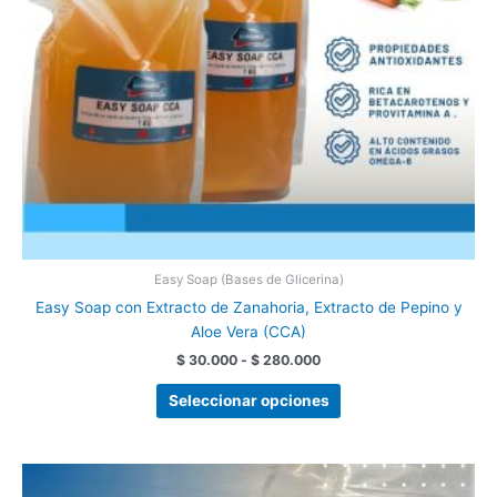
pueden
elegir
en
la
página
de
producto
Easy Soap (Bases de Glicerina)
Easy Soap con Extracto de Zanahoria, Extracto de Pepino y
Aloe Vera (CCA)
$
30.000
-
$
280.000
Seleccionar opciones
Rango
Este
de