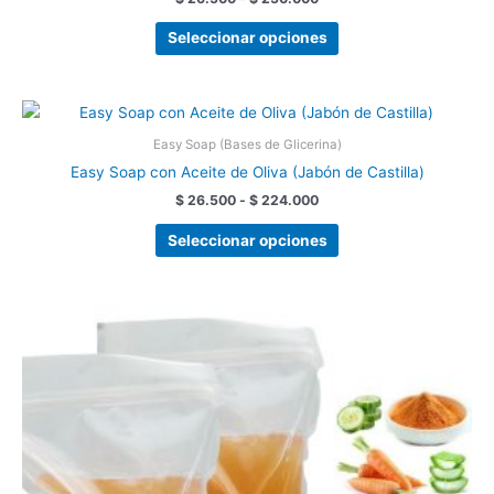
Seleccionar opciones
Rango
Este
de
producto
precios:
Easy Soap (Bases de Glicerina)
tiene
desde
Easy Soap con Aceite de Oliva (Jabón de Castilla)
$ 26.500
múltiples
hasta
$
26.500
-
$
224.000
variantes.
$ 224.000
Las
Seleccionar opciones
opciones
se
pueden
Rango
Este
de
elegir
producto
precios:
en
tiene
desde
la
$ 30.000
múltiples
hasta
página
variantes.
$ 280.000
de
Las
producto
opciones
se