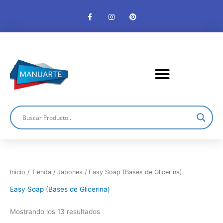
Ir
F
I
P
al
a
n
i
c
s
n
contenido
e
t
t
b
a
e
o
g
r
o
r
e
k
a
s
-
m
t
f
Inicio
/
Tienda
/
Jabones
/ Easy Soap (Bases de Glicerina)
Easy Soap (Bases de Glicerina)
Mostrando los 13 resultados