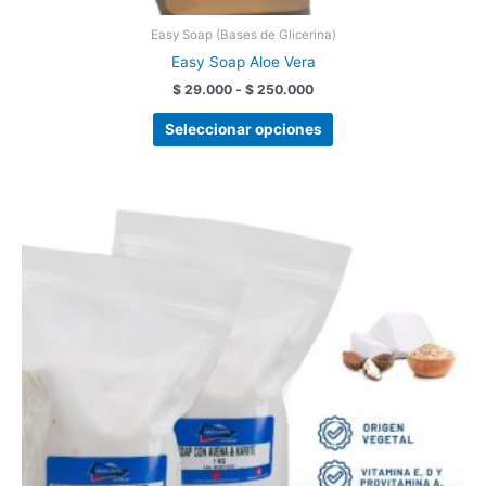
Easy Soap (Bases de Glicerina)
Easy Soap Aloe Vera
$
29.000
-
$
250.000
Seleccionar opciones
Rango
Este
de
producto
precios:
tiene
desde
$ 26.500
múltiples
hasta
variantes.
$ 210.000
Las
opciones
se
pueden
elegir
en
la