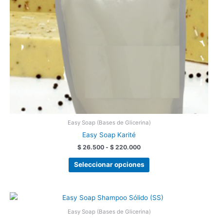
pueden
elegir
en
la
página
de
producto
Easy Soap (Bases de Glicerina)
Easy Soap Karité
$
26.500
-
$
220.000
Seleccionar opciones
Rango
Este
de
producto
precios:
Easy Soap (Bases de Glicerina)