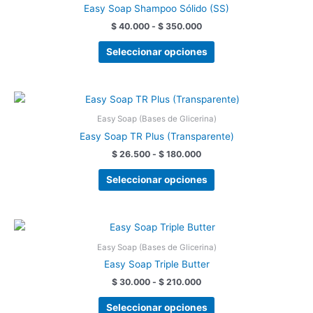
tiene
desde
Easy Soap Shampoo Sólido (SS)
$ 40.000
múltiples
hasta
$
40.000
-
$
350.000
variantes.
$ 350.000
Las
Seleccionar opciones
opciones
se
pueden
Rango
Este
de
elegir
producto
precios:
Easy Soap (Bases de Glicerina)
en
tiene
desde
Easy Soap TR Plus (Transparente)
la
$ 26.500
múltiples
hasta
$
26.500
-
$
180.000
página
variantes.
$ 180.000
de
Las
Seleccionar opciones
producto
opciones
se
pueden
Rango
Este
de
elegir
producto
precios:
Easy Soap (Bases de Glicerina)
en
tiene
desde
Easy Soap Triple Butter
la
$ 30.000
múltiples
hasta
$
30.000
-
$
210.000
página
variantes.
$ 210.000
de
Las
Seleccionar opciones