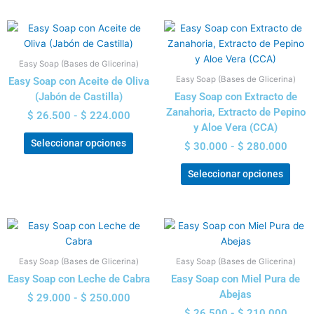
en
en
Rango
Rang
Este
Este
la
la
de
de
producto
prod
página
pági
precios:
preci
tiene
tiene
de
de
Easy Soap (Bases de Glicerina)
desde
desd
múltiples
múlti
producto
prod
$ 26.500
$ 30.
Easy Soap (Bases de Glicerina)
Easy Soap con Aceite de Oliva
variantes.
varia
hasta
hasta
(Jabón de Castilla)
Easy Soap con Extracto de
Las
Las
$ 224.000
$ 280
Zanahoria, Extracto de Pepino
$
26.500
-
$
224.000
opciones
opci
y Aloe Vera (CCA)
se
se
Seleccionar opciones
$
30.000
-
$
280.000
pueden
pued
elegir
elegi
Seleccionar opciones
en
en
la
la
página
pági
Rango
Rang
Este
Este
de
de
de
de
producto
prod
producto
prod
precios:
preci
tiene
tiene
Easy Soap (Bases de Glicerina)
Easy Soap (Bases de Glicerina)
desde
desd
múltiples
múlti
$ 29.000
$ 26.
Easy Soap con Leche de Cabra
Easy Soap con Miel Pura de
variantes.
varia
hasta
hasta
Abejas
$
29.000
-
$
250.000
Las
Las
$ 250.000
$ 210
$
26.500
-
$
210.000