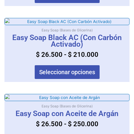
$ 210.000
pueden
elegir
en
Rango
Este
la
producto
de
Easy Soap (Bases de Glicerina)
página
tiene
Easy Soap Black AC (Con Carbón
precios:
de
múltiples
Activado)
producto
desde
variantes.
$
26.500
-
$
210.000
$ 26.500
Las
opciones
hasta
se
$ 210.000
Seleccionar opciones
pueden
elegir
en
la
Rango
Este
página
producto
de
Easy Soap (Bases de Glicerina)
de
tiene
Easy Soap con Aceite de Argán
precios:
producto
múltiples
desde
$
26.500
-
$
250.000
variantes.
$ 26.500
Las