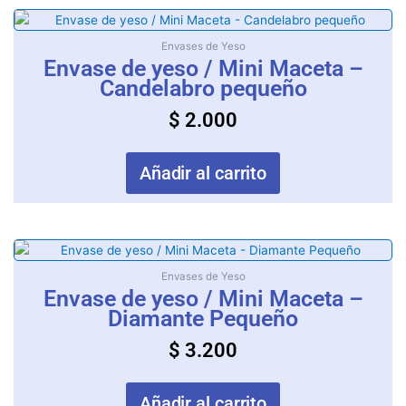
en
la
Envases de Yeso
página
Envase de yeso / Mini Maceta –
de
Candelabro pequeño
producto
$
2.000
Añadir al carrito
Envases de Yeso
Envase de yeso / Mini Maceta –
Diamante Pequeño
$
3.200
Añadir al carrito