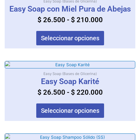
de
Easy Soap (Bases de Glicerina)
página
tiene
Easy Soap con Miel Pura de Abejas
precios:
de
múltiples
producto
desde
$
26.500
-
$
210.000
variantes.
$ 26.500
Las
opciones
hasta
Seleccionar opciones
se
$ 210.000
pueden
elegir
en
Rango
Este
la
producto
de
Easy Soap (Bases de Glicerina)
página
tiene
Easy Soap Karité
precios:
de
múltiples
producto
desde
$
26.500
-
$
220.000
variantes.
$ 26.500
Las
opciones
hasta
Seleccionar opciones
se
$ 220.000
pueden
elegir
en
Rango
Este
la