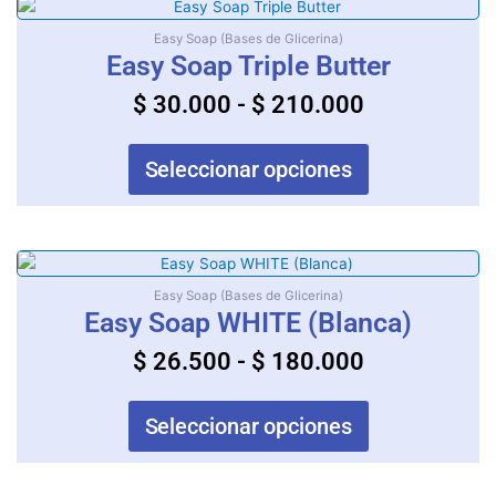
Rango
Este
la
producto
de
Easy Soap (Bases de Glicerina)
página
tiene
Easy Soap Triple Butter
precios:
de
múltiples
producto
desde
$
30.000
-
$
210.000
variantes.
$ 30.000
Las
opciones
hasta
Seleccionar opciones
se
$ 210.000
pueden
elegir
en
Rango
Este
la
producto
de
Easy Soap (Bases de Glicerina)
página
tiene
Easy Soap WHITE (Blanca)
precios:
de
múltiples
producto
desde
$
26.500
-
$
180.000
variantes.
$ 26.500
Las
opciones
hasta
Seleccionar opciones
se
$ 180.000
pueden
elegir