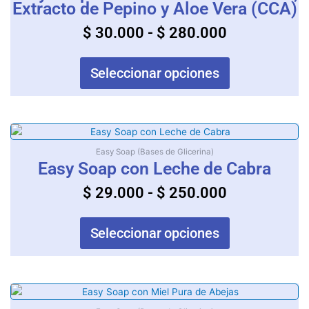
variantes.
Extracto de Pepino y Aloe Vera (CCA)
$ 30.000
Las
$
30.000
-
$
280.000
opciones
hasta
se
$ 280.000
pueden
Seleccionar opciones
elegir
en
la
página
Rango
Este
de
producto
de
Easy Soap (Bases de Glicerina)
producto
tiene
Easy Soap con Leche de Cabra
precios:
múltiples
desde
$
29.000
-
$
250.000
variantes.
$ 29.000
Las
opciones
hasta
Seleccionar opciones
se
$ 250.000
pueden
elegir
en
Rango
Este
la
producto