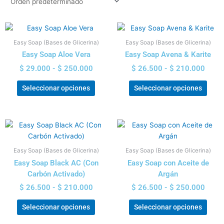
Rango
Rang
Este
Este
de
de
producto
prod
Easy Soap (Bases de Glicerina)
Easy Soap (Bases de Glicerina)
precios:
preci
tiene
tiene
Easy Soap Aloe Vera
Easy Soap Avena & Karite
desde
desd
múltiples
múlti
$ 29.000
$ 26.
$
29.000
-
$
250.000
$
26.500
-
$
210.000
variantes.
varia
hasta
hasta
Las
Las
$ 250.000
$ 210
Seleccionar opciones
Seleccionar opciones
opciones
opci
se
se
pueden
pued
Rango
Rang
Este
Este
elegir
elegi
de
de
producto
prod
en
en
precios:
preci
tiene
tiene
la
la
Easy Soap (Bases de Glicerina)
Easy Soap (Bases de Glicerina)
desde
desd
múltiples
múlti
página
pági
$ 26.500
$ 26.
Easy Soap Black AC (Con
Easy Soap con Aceite de
variantes.
varia
de
de
hasta
hasta
Carbón Activado)
Argán
Las
Las
$ 210.000
$ 250
producto
prod
$
26.500
-
$
210.000
$
26.500
-
$
250.000
opciones
opci
se
se
Seleccionar opciones
Seleccionar opciones
pueden
pued
elegir
elegi