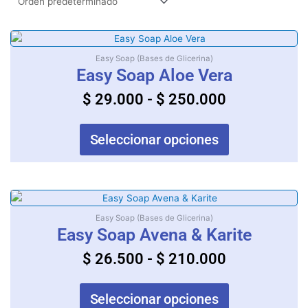
Rango
Este
producto
de
Easy Soap (Bases de Glicerina)
tiene
Easy Soap Aloe Vera
precios:
múltiples
desde
$
29.000
-
$
250.000
variantes.
$ 29.000
Las
opciones
hasta
Seleccionar opciones
se
$ 250.000
pueden
elegir
en
Rango
Este
la
producto
de
Easy Soap (Bases de Glicerina)
página
tiene
Easy Soap Avena & Karite
precios:
de
múltiples
producto
desde
$
26.500
-
$
210.000
variantes.
$ 26.500
Las
opciones
hasta
Seleccionar opciones
se