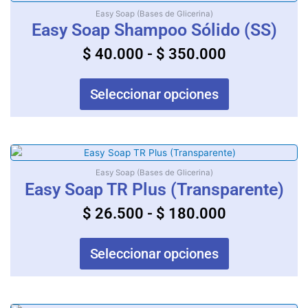
producto
de
Easy Soap (Bases de Glicerina)
página
tiene
Easy Soap Shampoo Sólido (SS)
precios:
de
múltiples
producto
desde
$
40.000
-
$
350.000
variantes.
$ 40.000
Las
opciones
hasta
Seleccionar opciones
se
$ 350.000
pueden
elegir
en
Rango
Este
la
producto
de
Easy Soap (Bases de Glicerina)
página
tiene
Easy Soap TR Plus (Transparente)
precios:
de
múltiples
producto
desde
$
26.500
-
$
180.000
variantes.
$ 26.500
Las
opciones
hasta
Seleccionar opciones
se
$ 180.000
pueden
elegir
en