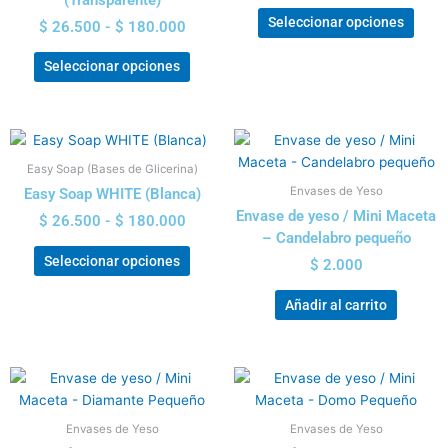
Las
Las
$ 180.000
$ 210
Seleccionar opciones
$
26.500
-
$
180.000
opciones
opci
se
se
Seleccionar opciones
pueden
pued
elegir
elegi
en
en
Rango
Este
la
la
de
producto
página
pági
Easy Soap (Bases de Glicerina)
precios:
tiene
de
de
Envases de Yeso
Easy Soap WHITE (Blanca)
desde
múltiples
producto
prod
$ 26.500
Envase de yeso / Mini Maceta
$
26.500
-
$
180.000
variantes.
hasta
– Candelabro pequeño
Las
$ 180.000
Seleccionar opciones
$
2.000
opciones
se
Añadir al carrito
pueden
elegir
en
la
página
de
Envases de Yeso
Envases de Yeso
producto