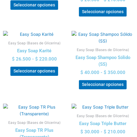
opciones
opci
Seleccionar opciones
se
se
Seleccionar opciones
pueden
pued
elegir
elegi
en
en
Rango
Rang
Este
Este
la
la
de
de
producto
prod
página
pági
Easy Soap (Bases de Glicerina)
precios:
preci
tiene
tiene
de
de
Easy Soap (Bases de Glicerina)
Easy Soap Karité
desde
desd
múltiples
múlti
producto
prod
$ 26.500
$ 40.
Easy Soap Shampoo Sólido
$
26.500
-
$
220.000
variantes.
varia
hasta
hasta
(SS)
Las
Las
$ 220.000
$ 350
Seleccionar opciones
$
40.000
-
$
350.000
opciones
opci
se
se
Seleccionar opciones
pueden
pued
elegir
elegi
en
en
Rango
Rang
Este
Este
la
la
de
de
producto
prod
página
pági
Easy Soap (Bases de Glicerina)
precios:
preci
tiene
tiene
de
de
Easy Soap (Bases de Glicerina)
Easy Soap Triple Butter
desde
desd
múltiples
múlti
producto
prod
$ 26.500
$ 30.
Easy Soap TR Plus
$
30.000
-
$
210.000
variantes.
varia
hasta
hasta
(Transparente)