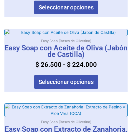
opciones
hasta
Seleccionar opciones
se
$ 250.000
pueden
elegir
en
Rango
Este
la
producto
de
Easy Soap (Bases de Glicerina)
página
tiene
Easy Soap con Aceite de Oliva (Jabón
precios:
de
múltiples
de Castilla)
producto
desde
variantes.
$
26.500
-
$
224.000
$ 26.500
Las
opciones
hasta
se
$ 224.000
Seleccionar opciones
pueden
elegir
en
la
Rango
Este
página
producto
de
de
tiene
Easy Soap (Bases de Glicerina)
precios:
producto
múltiples
Easy Soap con Extracto de Zanahoria,
desde