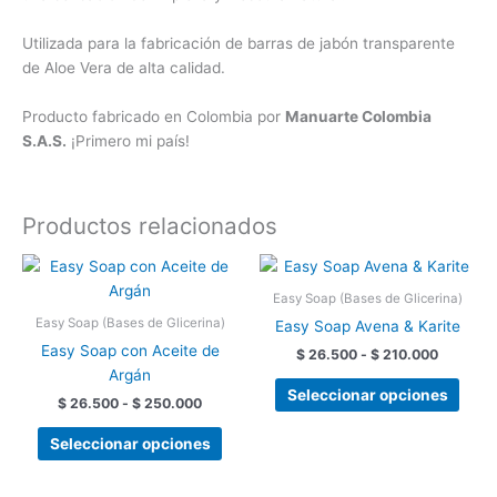
Utilizada para la fabricación de barras de jabón transparente
de Aloe Vera de alta calidad.
Producto fabricado en Colombia por
Manuarte Colombia
S.A.S.
¡Primero mi país!
Productos relacionados
Rango
Rango
Este
Este
de
de
producto
prod
precios:
precios:
Easy Soap (Bases de Glicerina)
tiene
tiene
desde
desde
Easy Soap (Bases de Glicerina)
Easy Soap Avena & Karite
$ 26.500
$ 26.50
múltiples
múlti
Easy Soap con Aceite de
hasta
hasta
$
26.500
-
$
210.000
variantes.
varia
$ 250.000
$ 210.0
Argán
Las
Las
Seleccionar opciones
$
26.500
-
$
250.000
opciones
opci
se
se
Seleccionar opciones
pueden
pued
elegir
elegir