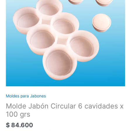
x
100
grs
cantidad
Moldes para Jabones
Molde Jabón Circular 6 cavidades x
100 grs
$
84.600